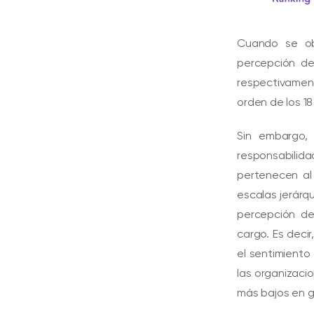
Cuando se ob
percepción de
respectivamen
orden de los 1
Sin embargo,
responsabilid
pertenecen al 
escalas jerárq
percepción de
cargo. Es deci
el sentimiento
las organizaci
más bajos en g