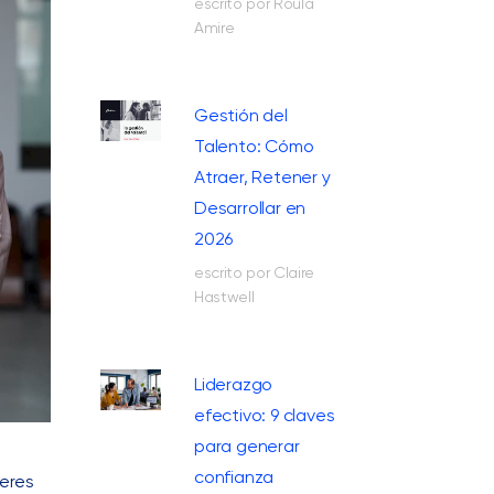
escrito por Roula
Amire
Gestión del
Talento: Cómo
Atraer, Retener y
Desarrollar en
2026
escrito por Claire
Hastwell
Liderazgo
efectivo: 9 claves
para generar
confianza
jeres