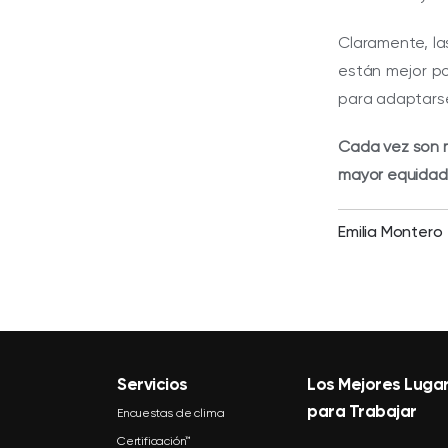
Claramente, la
están mejor po
para adaptarse
Cada vez son m
mayor equidad
Emilia Montero
Servicios
Los Mejores Luga
para Trabajar
Encuestas de clima
Certificación™