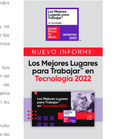
todos
y se
 las
encia
 sus
en de
n de
 tema
n es
 sólo
a de