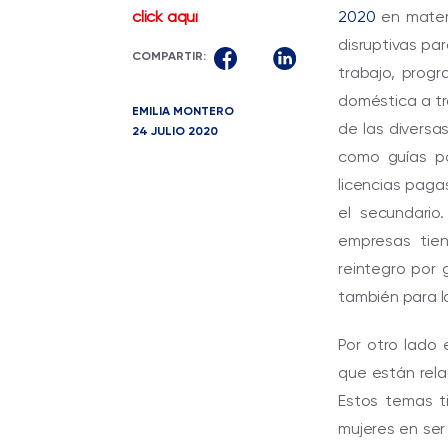
click aquí
2020
en materi
disruptivas par
COMPARTIR:
trabajo, prog
doméstica a tr
EMILIA MONTERO
de las diversa
24 JULIO 2020
como guías pa
licencias paga
el secundario
empresas tien
reintegro por 
también para l
Por otro lado
que están rela
Estos temas ti
mujeres en ser