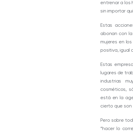
entrenar a los
sin importar q
Estas accione
abonan con la
mujeres en los
positiva, igual
Estas empresa
lugares de tra
industrias mu
cosméticos, só
está en la ag
cierto que son
Pero sobre tod
“hacer lo cor