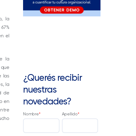
, la
 67%
n el
e la
 que
¿Querés recibir
e las
s, la
nuestras
d de
novedades?
to en
entre
Nombre
*
Apellido
*
mucho