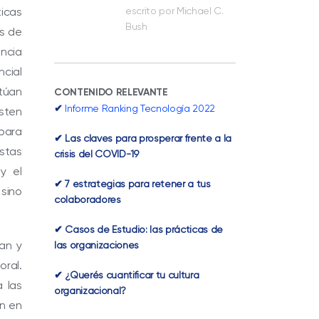
icas
escrito por Michael C.
Bush
es de
ncia
ncial
ctúan
CONTENIDO RELEVANTE
✔
Informe Ranking Tecnología 2022
sten
 para
✔ Las claves para prosperar frente a la
stas
crisis del COVID-19
y el
✔ 7 estrategias para retener a tus
 sino
colaboradores
✔ Casos de Estudio: las prácticas de
an y
las organizaciones
oral.
✔ ¿Querés cuantificar tu cultura
a las
organizacional?
én en