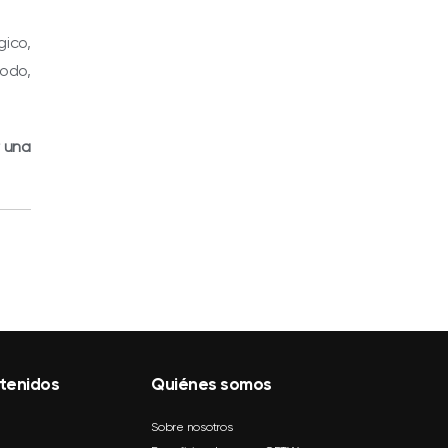
gico,
todo,
r una
tenidos
Quiénes somos
Sobre nosotros