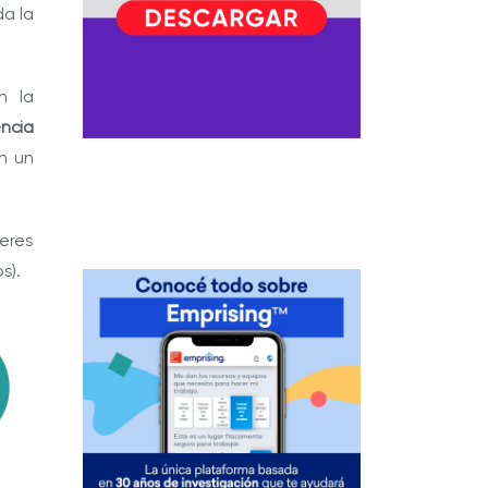
da la
n la
ncia
n un
jeres
s).