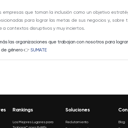
s empresas que toman la inclusión como un objetivo estraté
sicionadas para lograr las metas de sus negocios y, sobre 
 a contextos disruptivos y muy inciertos.
ás las organizaciones que trabajan con nosotros para logra
 de género
👉
SUMATE
res
Rankings
Soluciones
Con
Los Mejores Lugares para
Reclutamiento
Blog
Trabajar™ para PyMEs