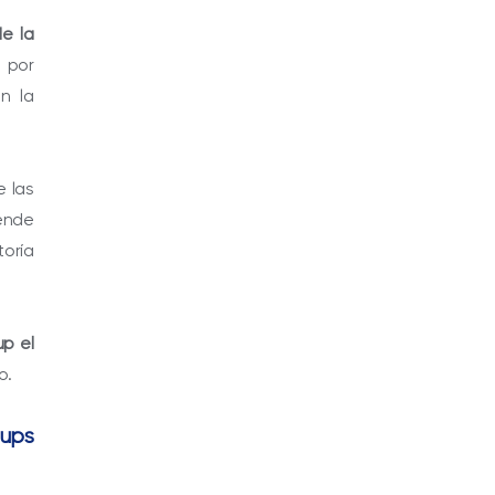
de la
 por
n la
e las
rende
oría
up el
o.
tups