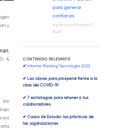
para generar
confianza
igen
an y
escrito por Michael C.
Bush
iega
,
O &
CONTENIDO RELEVANTE
✔
Informe Ranking Tecnología 2022
✔ Las claves para prosperar frente a la
crisis del COVID-19
✔ 7 estrategias para retener a tus
 las
colaboradores
abajo
✔ Casos de Estudio: las prácticas de
evos
las organizaciones
erla