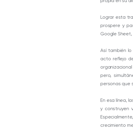
propia en su dí
Lograr esta tr
prospere y pa
Google Sheet, y
Así también lo
acto reflejo d
organizacional
pero, simultá
personas que s
En esa línea, l
y construyen v
Especialmente
crecimiento met