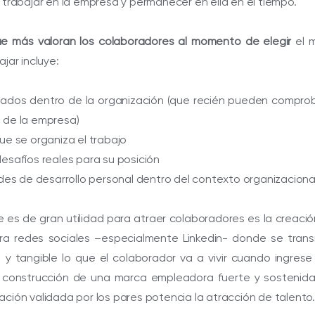
 trabajar en la empresa y permanecer en ella en el tiempo.
ue más valoran los colaboradores al momento de elegir
el m
ajar incluye:
orados dentro de la organización (que recién pueden compro
 de la empresa)
ue se organiza el trabajo
desafíos reales para su posición
ades de desarrollo personal dentro del contexto organizaciona
 es de gran utilidad para atraer colaboradores es la creaci
ra redes sociales –especialmente Linkedin- donde se trans
 y tangible lo que el colaborador va a vivir cuando ingrese
 construcción de una marca empleadora fuerte y sostenida
ación validada por los pares potencia la atracción de talento