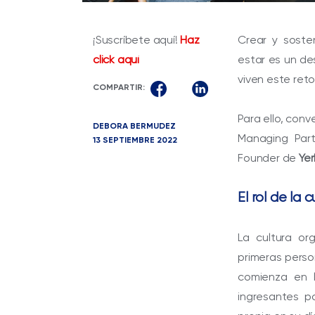
¡Suscríbete aquí!
Haz
Crear y soste
click aquí
estar es un d
viven este reto
COMPARTIR:
Para ello, con
DEBORA BERMUDEZ
Managing Par
13 SEPTIEMBRE 2022
Founder de
Ye
El rol de la 
La cultura or
primeras perso
comienza en 
ingresantes p