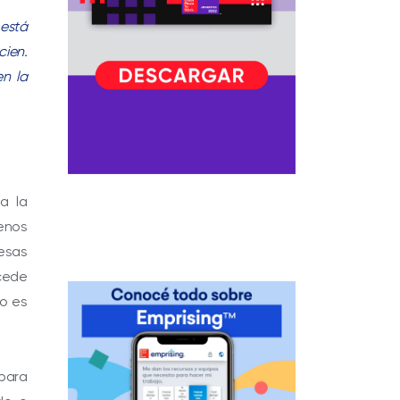
está
ien.
n la
a la
menos
esas
ucede
no es
 para