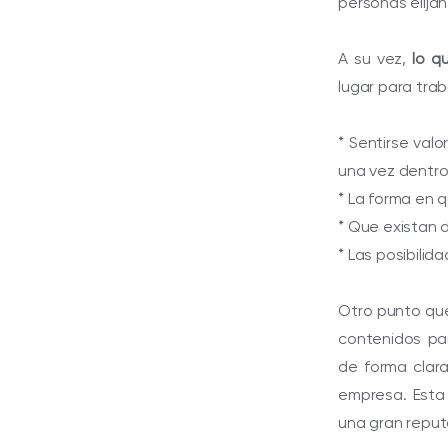
personas elijan
A su vez,
lo q
lugar para trab
* Sentirse val
una vez dentro
* La forma en q
* Que existan 
* Las posibilid
Otro punto que
contenidos pa
de forma clara
empresa. Esta
una gran reput