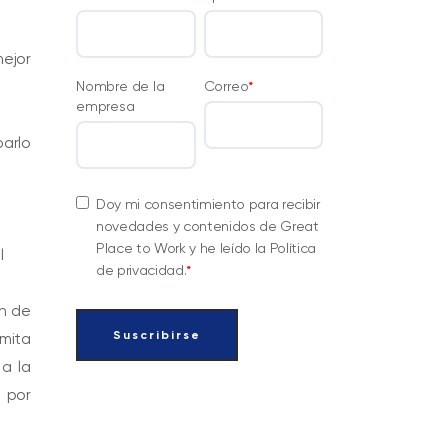
ejor
Nombre de la
Correo
*
empresa
barlo
Doy mi consentimiento para recibir
novedades y contenidos de Great
Place to Work y he leído la Política
l
de privacidad.
*
ón de
mita
 a la
 por
.