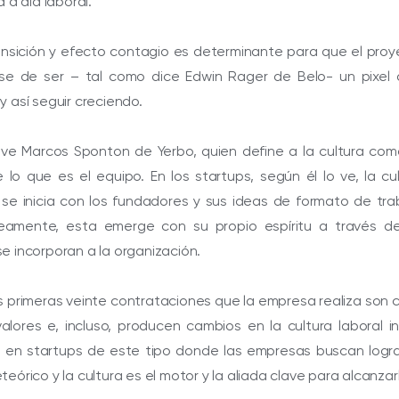
a a día laboral.
ansición y efecto contagio es determinante para que el pro
se de ser – tal como dice Edwin Rager de Belo- un pixel 
 así seguir creciendo.
 ve Marcos Sponton de Yerbo, quien define a la cultura co
e lo que es el equipo. En los startups, según él lo ve, la cu
 se inicia con los fundadores y sus ideas de formato de tra
neamente, esta emerge con su propio espíritu a través de
e incorporan a la organización.
as primeras veinte contrataciones que la empresa realiza son 
alores e, incluso, producen cambios en la cultura laboral ini
, en startups de este tipo donde las empresas buscan logra
eórico y la cultura es el motor y la aliada clave para alcanzarl