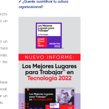
✔ ¿Querés cuantificar tu cultura
organizacional?
yecto
a un
mo un
ltura
bajo,
 las
clave
cial.
r un
o.