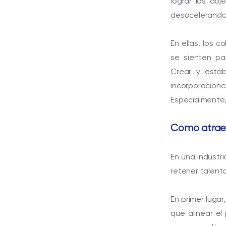
lograr los ob
desacelerando 
En ellas, los c
se sienten pa
Crear y estab
incorporacio
Especialmente,
Cómo atraer
En una industr
retener talent
En primer lugar
que alinear el