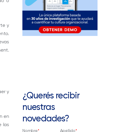
do o
rte y
nto.
evas
ent.
aer y
¿Querés recibir
nuestras
novedades?
en en
e las
Nombre
*
Apellido
*