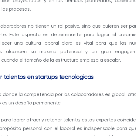
jetivos proyectados y en los tiempos planteados, aceleran
los procesos.
olaboradores no tienen un rol pasivo, sino que quieren ser pa
rte. Este aspecto es determinante para lograr el crecimie
lecer una cultura laboral clara es vital para que las nu
nes alcancen su máximo potencial y un gran engagem
 cuando el tamaño de la estructura empieza a escalar.
 talentos en startups tecnológicas
ia donde la competencia por los colaboradores es global, atr
o es un desafío permanente.
, para lograr atraer y retener talento, estos expertos coincid
 propósito personal con el laboral es indispensable para qu