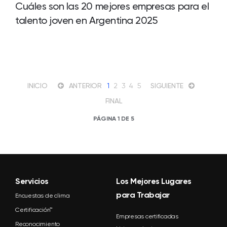
Cuáles son las 20 mejores empresas para el
talento joven en Argentina 2025
INICIO
ANTERIOR
1
2
3
4
5
SIGUIENTE
FINAL
PÁGINA 1 DE 5
Servicios
Los Mejores Lugares
para Trabajar
Encuestas de clima
Certificación™
Empresas certificadas
Reconocimiento