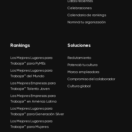
Listas recientes
Celebraciones
Calendario de rankings
Nominá tu organización
Rankings
Soluciones
Los Mejores Lugares para
Reclutamiento
Trabajar™ para PyMEs
Potenciá tu cultura
Los Mejores Lugares para
Marca empleadora
Trabajar™ del Mundo
Compromiso del colaborador
Las Mejores Empresas para
Cultura global
Trabajar™ Talento Joven
Las Mejores Empresas para
Trabajar™ en América Latina
Los Mejores Lugares para
Trabajar™ para Generación Silver
Los Mejores Lugares para
Trabajar™ para Mujeres