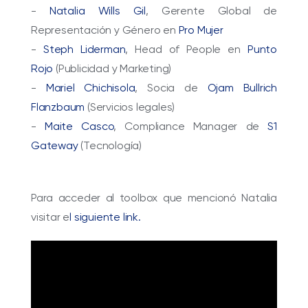
-
Natalia Wills Gil
, Gerente Global de
Representación y Género en
Pro Mujer
-
Steph Liderman
, Head of People en
Punto
Rojo
(Publicidad y Marketing)
-
Mariel Chichisola
, Socia de
Ojam Bullrich
Flanzbaum
(Servicios legales)
-
Maite Casco
, Compliance Manager de
S1
Gateway
(Tecnología)
⠀
Para acceder al toolbox que mencionó Natalia
visitar e
l siguiente link.