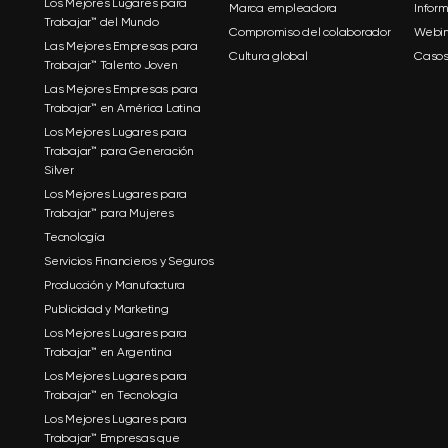
Los Mejores Lugares para
Marca empleadora
Infor
Trabajar™ del Mundo
Compromiso del colaborador
Webin
Las Mejores Empresas para
Cultura global
Casos
Trabajar™ Talento Joven
Las Mejores Empresas para
Trabajar™ en América Latina
Los Mejores Lugares para
Trabajar™ para Generación
Silver
Los Mejores Lugares para
Trabajar™ para Mujeres
Tecnología
Servicios Financieros y Seguros
Producción y Manufactura
Publicidad y Marketing
Los Mejores Lugares para
Trabajar™ en Argentina
Los Mejores Lugares para
Trabajar™ en Tecnología
Los Mejores Lugares para
Trabajar™ Empresas que