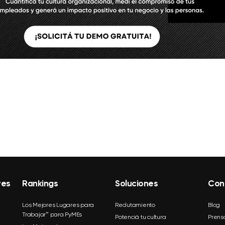
res
Rankings
Soluciones
Con
Los Mejores Lugares para
Reclutamiento
Blog
Trabajar™ para PyMEs
Potenciá tu cultura
Prens