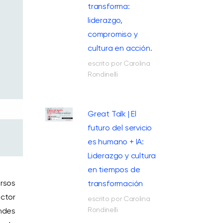
transforma:
liderazgo,
compromiso y
cultura en acción.
escrito por Carolina
Rondinelli
Great Talk | El
futuro del servicio
es humano + IA:
Liderazgo y cultura
en tiempos de
rsos
transformación
ector
escrito por Carolina
Rondinelli
ndes