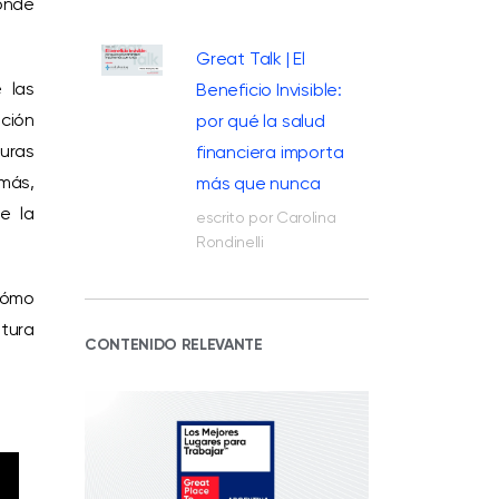
onde
Great Talk | El
 las
Beneficio Invisible:
ación
por qué la salud
uras
financiera importa
emás,
más que nunca
e la
escrito por Carolina
Rondinelli
cómo
tura
CONTENIDO RELEVANTE