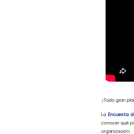
¡
T
odo gran pla
La
Encuesta d
conocer qué pie
organización: