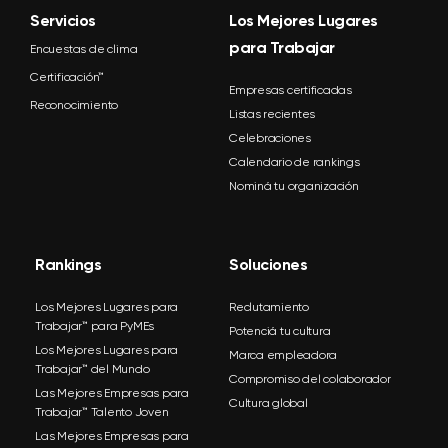
Servicios
Los Mejores Lugares
para Trabajar
Encuestas de clima
Certificación™
Empresas certificadas
Reconocimiento
Listas recientes
Celebraciones
Calendario de rankings
Nominá tu organización
Rankings
Soluciones
Los Mejores Lugares para
Reclutamiento
Trabajar™ para PyMEs
Potenciá tu cultura
Los Mejores Lugares para
Marca empleadora
Trabajar™ del Mundo
Compromiso del colaborador
Las Mejores Empresas para
Cultura global
Trabajar™ Talento Joven
Las Mejores Empresas para