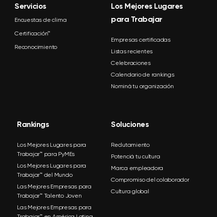
Servicios
Los Mejores Lugares
para Trabajar
Encuestas de clima
Certificación™
Empresas certificadas
Reconocimiento
Listas recientes
Celebraciones
Calendario de rankings
Nominá tu organización
Rankings
Soluciones
Los Mejores Lugares para
Reclutamiento
Trabajar™ para PyMEs
Potenciá tu cultura
Los Mejores Lugares para
Marca empleadora
Trabajar™ del Mundo
Compromiso del colaborador
Las Mejores Empresas para
Cultura global
Trabajar™ Talento Joven
Las Mejores Empresas para
Trabajar™ en América Latina