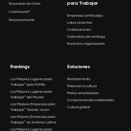
para Trabajar
Encuestas de clima
Certificación™
Empresas certificadas
Reconocimiento
Listas recientes
Celebraciones
Calendario de rankings
Nominá tu organización
Rankings
Soluciones
Los Mejores Lugares para
Reclutamiento
Trabajar™ para PyMEs
Potenciá tu cultura
Los Mejores Lugares para
Marca empleadora
Trabajar™ del Mundo
Compromiso del colaborador
Las Mejores Empresas para
Cultura global
Trabajar™ Talento Joven
Las Mejores Empresas para
Trabajar™ en América Latina
Los Mejores Lugares para