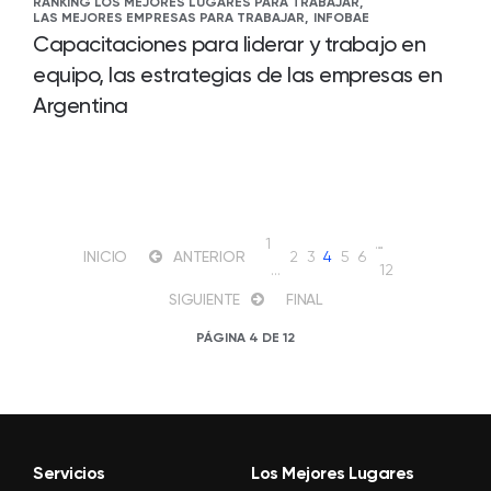
RANKING LOS MEJORES LUGARES PARA TRABAJAR,
LAS MEJORES EMPRESAS PARA TRABAJAR,
INFOBAE
Capacitaciones para liderar y trabajo en
equipo, las estrategias de las empresas en
Argentina
1
…
INICIO
ANTERIOR
2
3
4
5
6
...
12
SIGUIENTE
FINAL
PÁGINA 4 DE 12
Servicios
Los Mejores Lugares