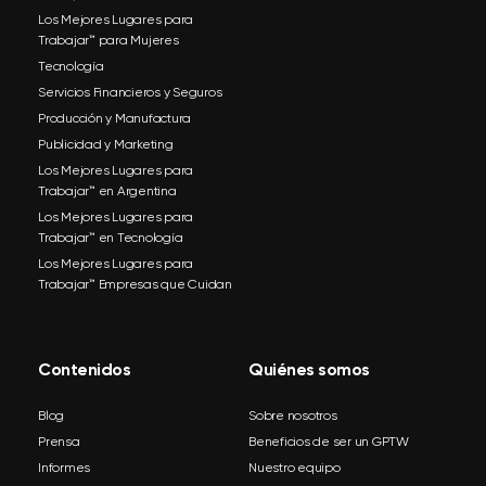
Los Mejores Lugares para
Trabajar™ para Mujeres
Tecnología
Servicios Financieros y Seguros
Producción y Manufactura
Publicidad y Marketing
Los Mejores Lugares para
Trabajar™ en Argentina
Los Mejores Lugares para
Trabajar™ en Tecnología
Los Mejores Lugares para
Trabajar™ Empresas que Cuidan
Contenidos
Quiénes somos
Blog
Sobre nosotros
Prensa
Beneficios de ser un GPTW
Informes
Nuestro equipo