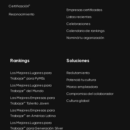
Certificación™
Empresas certificadas
Reconocimiento
Listas recientes
Celebraciones
Calendario de rankings
Nominá tu organización
Rankings
Soluciones
Los Mejores Lugares para
Reclutamiento
Trabajar™ para PyMEs
Potenciá tu cultura
Los Mejores Lugares para
Marca empleadora
Trabajar™ del Mundo
Compromiso del colaborador
Las Mejores Empresas para
Cultura global
Trabajar™ Talento Joven
Las Mejores Empresas para
Trabajar™ en América Latina
Los Mejores Lugares para
Trabajar™ para Generación Silver