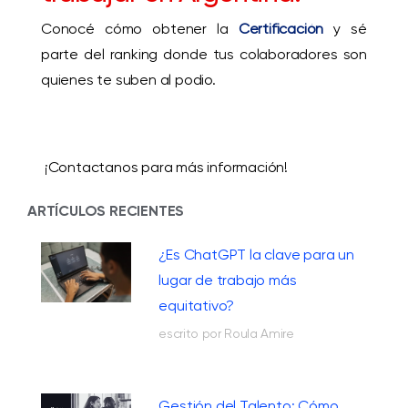
Conocé cómo obtener la
Certificación
y sé
parte del ranking donde tus colaboradores son
quienes te suben al podio.
¡
Contactan
os para más informa
ción!
ARTÍCULOS RECIENTES
¿Es ChatGPT la clave para un
lugar de trabajo más
equitativo?
escrito por Roula Amire
Gestión del Talento: Cómo