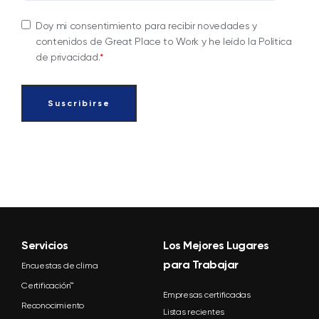
Doy mi consentimiento para recibir novedades y
contenidos de Great Place to Work y he leído la Política
de privacidad.
*
Servicios
Los Mejores Lugares
para Trabajar
Encuestas de clima
Certificación™
Empresas certificadas
Reconocimiento
Listas recientes