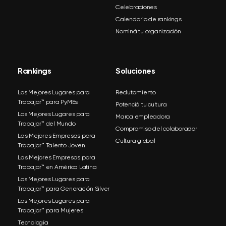
Celebraciones
Calendario de rankings
Nominá tu organización
Rankings
Soluciones
Los Mejores Lugares para
Reclutamiento
Trabajar™ para PyMEs
Potenciá tu cultura
Los Mejores Lugares para
Marca empleadora
Trabajar™ del Mundo
Compromiso del colaborador
Las Mejores Empresas para
Cultura global
Trabajar™ Talento Joven
Las Mejores Empresas para
Trabajar™ en América Latina
Los Mejores Lugares para
Trabajar™ para Generación Silver
Los Mejores Lugares para
Trabajar™ para Mujeres
Tecnología