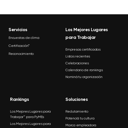
Servicios
Los Mejores Lugares
para Trabajar
Encuestas de clima
Certificación™
Empresas certificadas
Reconocimiento
Listas recientes
Celebraciones
Calendario de rankings
Nominá tu organización
Rankings
Soluciones
Los Mejores Lugares para
Reclutamiento
Trabajar™ para PyMEs
Potenciá tu cultura
Los Mejores Lugares para
Marca empleadora