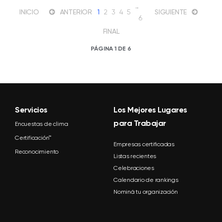
…
INICIO
ANTERIOR
1
2
3
4
5
SIGUIENTE
6
FINAL
PÁGINA 1 DE 6
Servicios
Los Mejores Lugares
para Trabajar
Encuestas de clima
Certificación™
Empresas certificadas
Reconocimiento
Listas recientes
Celebraciones
Calendario de rankings
Nominá tu organización