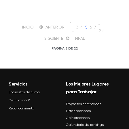
1
…
INICIO
ANTERIOR
3
4
5
6
7
...
22
SIGUIENTE
FINAL
PÁGINA 5 DE 22
Servicios
Los Mejores Lugares
para Trabajar
Encuestas de clima
Certificación™
Empresas certificadas
Reconocimiento
Listas recientes
Celebraciones
Calendario de rankings