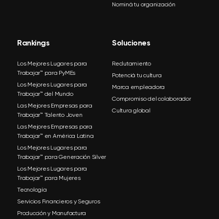
Nominá tu organización
Rankings
Soluciones
Los Mejores Lugares para
Reclutamiento
Trabajar™ para PyMEs
Potenciá tu cultura
Los Mejores Lugares para
Marca empleadora
Trabajar™ del Mundo
Compromiso del colaborador
Las Mejores Empresas para
Cultura global
Trabajar™ Talento Joven
Las Mejores Empresas para
Trabajar™ en América Latina
Los Mejores Lugares para
Trabajar™ para Generación Silver
Los Mejores Lugares para
Trabajar™ para Mujeres
Tecnología
Servicios Financieros y Seguros
Producción y Manufactura