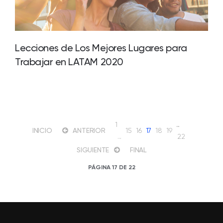
Lecciones de Los Mejores Lugares para
Trabajar en LATAM 2020
1
…
INICIO
ANTERIOR
15
16
17
18
19
...
22
SIGUIENTE
FINAL
PÁGINA 17 DE 22