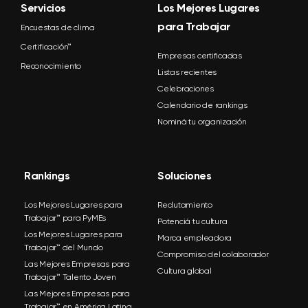
Servicios
Los Mejores Lugares
para Trabajar
Encuestas de clima
Certificación™
Empresas certificadas
Reconocimiento
Listas recientes
Celebraciones
Calendario de rankings
Nominá tu organización
Rankings
Soluciones
Los Mejores Lugares para
Reclutamiento
Trabajar™ para PyMEs
Potenciá tu cultura
Los Mejores Lugares para
Marca empleadora
Trabajar™ del Mundo
Compromiso del colaborador
Las Mejores Empresas para
Cultura global
Trabajar™ Talento Joven
Las Mejores Empresas para
Trabajar™ en América Latina