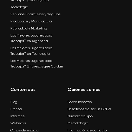
Trabajar™ para Mujeres
Tecnología
Servicios Financieros y Seguros
Producción y Manufactura
Publicidad y Marketing
Los Mejores Lugares para
Trabajar™ en Argentina
Los Mejores Lugares para
Trabajar™ en Tecnología
Los Mejores Lugares para
Trabajar™ Empresas que Cuidan
Contenidos
Quiénes somos
Blog
Sobre nosotros
Prensa
Beneficios de ser un GPTW
Informes
Nuestro equipo
Webinars
Metodología
Casos de estudio
Información de contacto