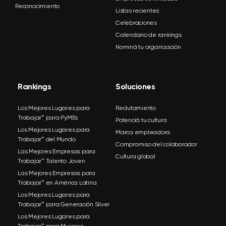
Reconocimiento
Listas recientes
Celebraciones
Calendario de rankings
Nominá tu organización
Rankings
Soluciones
Los Mejores Lugares para
Reclutamiento
Trabajar™ para PyMEs
Potenciá tu cultura
Los Mejores Lugares para
Marca empleadora
Trabajar™ del Mundo
Compromiso del colaborador
Las Mejores Empresas para
Cultura global
Trabajar™ Talento Joven
Las Mejores Empresas para
Trabajar™ en América Latina
Los Mejores Lugares para
Trabajar™ para Generación Silver
Los Mejores Lugares para