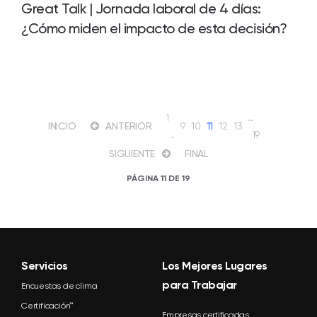
Great Talk | Jornada laboral de 4 días:
¿Cómo miden el impacto de esta decisión?
1
…
INICIO
ANTERIOR
9
10
11
12
13
...
19
SIGUIENTE
FINAL
PÁGINA 11 DE 19
Servicios
Los Mejores Lugares
para Trabajar
Encuestas de clima
Certificación™
Empresas certificadas