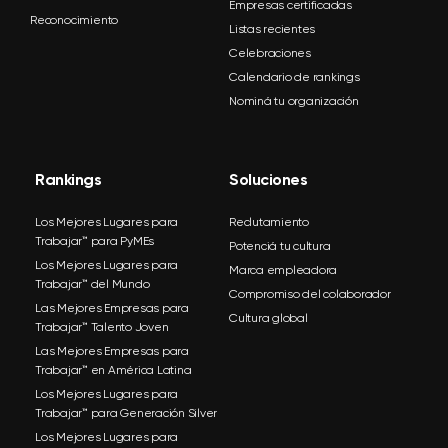
Empresas certificadas
Reconocimiento
Listas recientes
Celebraciones
Calendario de rankings
Nominá tu organización
Rankings
Soluciones
Los Mejores Lugares para
Reclutamiento
Trabajar™ para PyMEs
Potenciá tu cultura
Los Mejores Lugares para
Marca empleadora
Trabajar™ del Mundo
Compromiso del colaborador
Las Mejores Empresas para
Cultura global
Trabajar™ Talento Joven
Las Mejores Empresas para
Trabajar™ en América Latina
Los Mejores Lugares para
Trabajar™ para Generación Silver
Los Mejores Lugares para