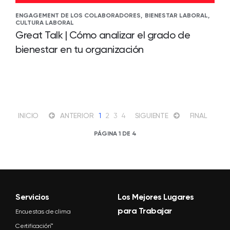
ENGAGEMENT DE LOS COLABORADORES,
BIENESTAR LABORAL,
CULTURA LABORAL
Great Talk | Cómo analizar el grado de
bienestar en tu organización
INICIO
ANTERIOR
1
2
3
4
SIGUIENTE
FINAL
PÁGINA 1 DE 4
Servicios
Los Mejores Lugares
para Trabajar
Encuestas de clima
Certificación™